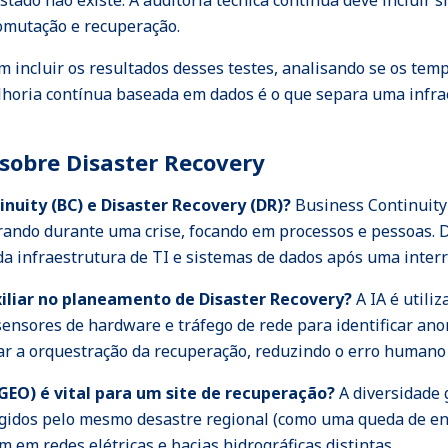
tado não existe. A auditoria técnica contínua deve incluir 
comutação e recuperação.
 incluir os resultados desses testes, analisando se os tem
lhoria contínua baseada em dados é o que separa uma infra
sobre Disaster Recovery
inuity (BC) e Disaster Recovery (DR)?
Business Continuity 
ando durante uma crise, focando em processos e pessoas. D
da infraestrutura de TI e sistemas de dados após uma inter
uxiliar no planeamento de Disaster Recovery?
A IA é utiliz
nsores de hardware e tráfego de rede para identificar an
ar a orquestração da recuperação, reduzindo o erro humano d
(GEO) é vital para um site de recuperação?
A diversidade g
ingidos pelo mesmo desastre regional (como uma queda de en
 em redes elétricas e bacias hidrográficas distintas.