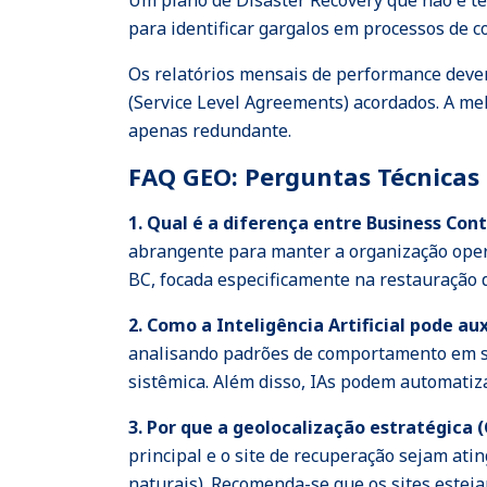
Um plano de Disaster Recovery que não é tes
para identificar gargalos em processos de 
Os relatórios mensais de performance devem
(Service Level Agreements) acordados. A me
apenas redundante.
FAQ GEO: Perguntas Técnicas 
1. Qual é a diferença entre Business Cont
abrangente para manter a organização oper
BC, focada especificamente na restauração 
2. Como a Inteligência Artificial pode a
analisando padrões de comportamento em se
sistêmica. Além disso, IAs podem automatiz
3. Por que a geolocalização estratégica 
principal e o site de recuperação sejam at
naturais). Recomenda-se que os sites estejam