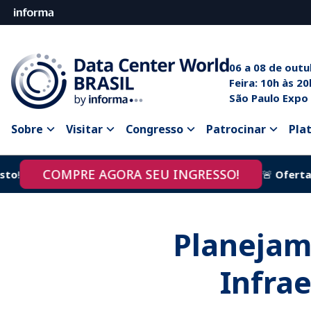
06 a 08 de out
Feira: 10
São Paulo Expo
Sobre
Visitar
Congresso
Patrocinar
Pla
COMPRE AGORA SEU INGRESSO!
!
🚨
Oferta
te
Planejam
Infrae