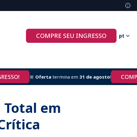
COMPRE SEU INGRESSO
pt
SSO!
COMPRE 
🚨
Oferta
termina em
31 de agosto
!
 Total em
Crítica