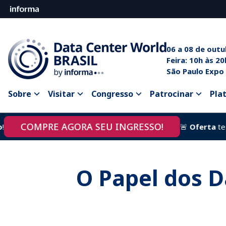
06 a 08 de out
Feira: 10
São Paulo Expo
Sobre
Visitar
Congresso
Patrocinar
Pla
COMPRE AGORA SEU INGRESSO!
🚨
Oferta
term
O Papel dos D