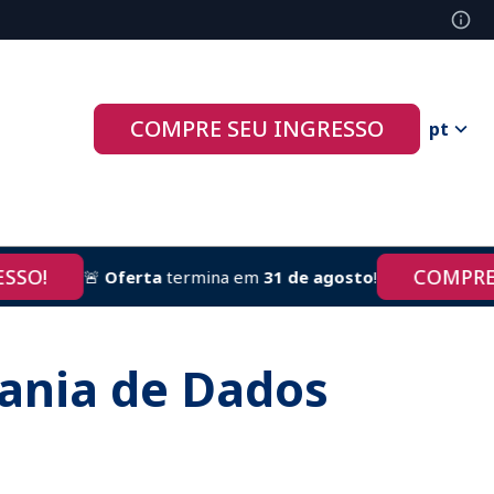
COMPRE SEU INGRESSO
pt
O!
COMPRE AG
🚨
Oferta
termina em
31 de agosto
!
rania de Dados