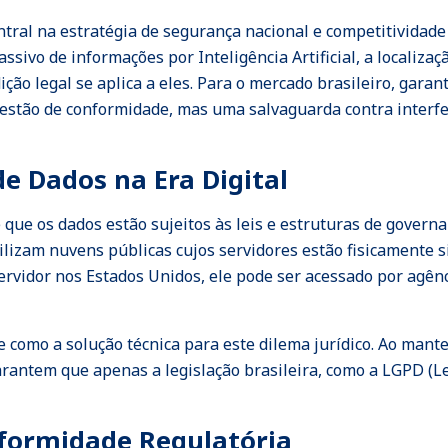
ntral na estratégia de segurança nacional e competitivida
ivo de informações por Inteligência Artificial, a localiza
dição legal se aplica a eles. Para o mercado brasileiro, ga
estão de conformidade, mas uma salvaguarda contra interfe
e Dados na Era Digital
 que os dados estão sujeitos às leis e estruturas de governa
izam nuvens públicas cujos servidores estão fisicamente si
servidor nos Estados Unidos, ele pode ser acessado por agên
e como a solução técnica para este dilema jurídico. Ao mante
arantem que apenas a legislação brasileira, como a LGPD (L
nformidade Regulatória