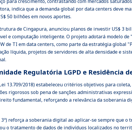
aço para crescimento, contrastando com mercados saturados 
tora, indica que a demanda global por data centers deve mai
 US$ 50 bilhões em novos aportes.
rutura de Cingapura, anunciou planos de investir US$ 3 bil
ável e computação inteligente. O projeto adotará modelo de 
MW de TI em data centers, como parte da estratégia global
ação líquida, projetos de servidores de alta densidade e si
al.
midade Regulatória LGPD e Residência d
Lei 13.709/2018) estabeleceu critérios objetivos para colet
ões rigorosos sob pena de sanções administrativas express
ireito fundamental, reforçando a relevância da soberania d
o 3º) reforça a soberania digital ao aplicar-se sempre que o
ou o tratamento de dados de indivíduos localizados no terri