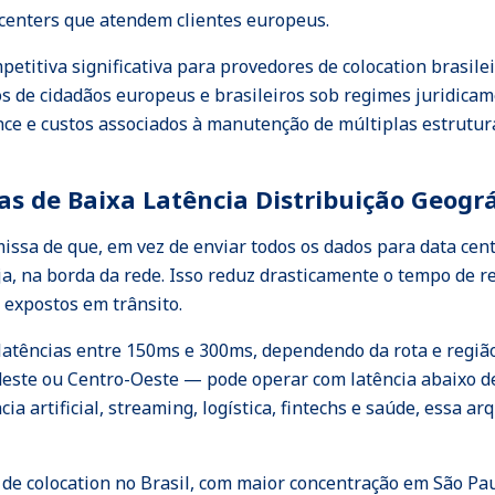
 centers que atendem clientes europeus.
titiva significativa para provedores de colocation brasilei
s de cidadãos europeus e brasileiros sob regimes juridica
nce e custos associados à manutenção de múltiplas estrutu
s de Baixa Latência Distribuição Geográ
issa de que, em vez de enviar todos os dados para data cen
a, na borda da rede. Isso reduz drasticamente o tempo de r
expostos em trânsito.
atências entre 150ms e 300ms, dependendo da rota e região
este ou Centro-Oeste — pode operar com latência abaixo de
ia artificial, streaming, logística, fintechs e saúde, essa a
de colocation no Brasil, com maior concentração em São Paul