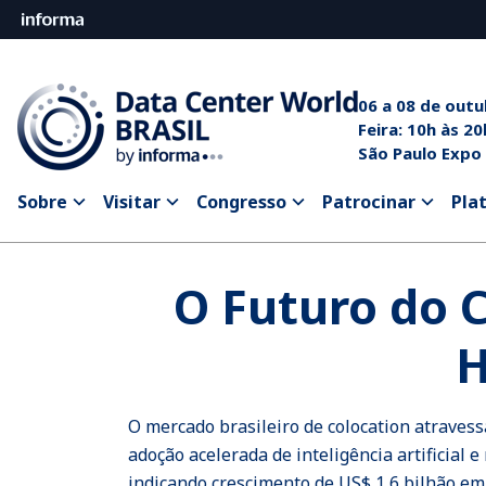
06 a 08 de out
Feira: 10
São Paulo Expo
Sobre
Visitar
Congresso
Patrocinar
Pla
O Futuro do C
H
O mercado brasileiro de colocation atraves
adoção acelerada de inteligência artificial
indicando crescimento de US$ 1,6 bilhão em 