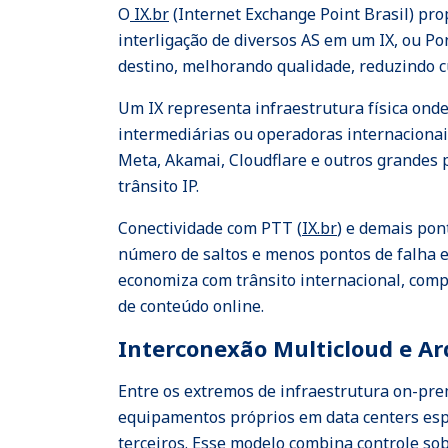
O
IX.br
(Internet Exchange Point Brasil) pr
interligação de diversos AS em um IX, ou Po
destino, melhorando qualidade, reduzindo c
Um IX representa infraestrutura física ond
intermediárias ou operadoras internacionai
Meta, Akamai, Cloudflare e outros grandes 
trânsito IP.
Conectividade com PTT (
IX.br
) e demais pon
número de saltos e menos pontos de falha e
economiza com trânsito internacional, comp
de conteúdo online.
Interconexão Multicloud e Ar
Entre os extremos de infraestrutura on-pre
equipamentos próprios em data centers espe
terceiros. Esse modelo combina controle sob