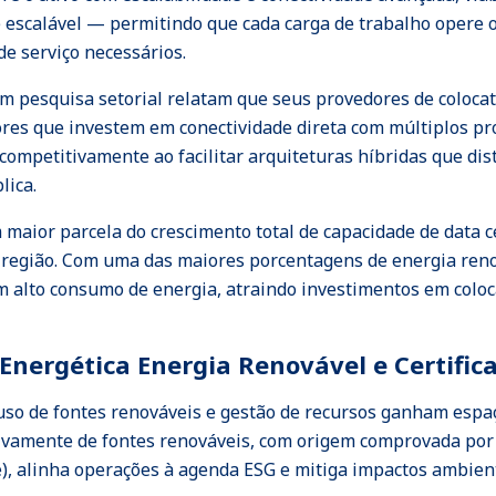
 e escalável — permitindo que cada carga de trabalho opere
de serviço necessários.
m pesquisa setorial relatam que seus provedores de coloca
ores que investem em conectividade direta com múltiplos p
 competitivamente ao facilitar arquiteturas híbridas que d
lica.
m maior parcela do crescimento total de capacidade de data 
da região. Com uma das maiores porcentagens de energia ren
om alto consumo de energia, atraindo investimentos em colo
Energética Energia Renovável e Certific
a, uso de fontes renováveis e gestão de recursos ganham esp
sivamente de fontes renováveis, com origem comprovada por m
te), alinha operações à agenda ESG e mitiga impactos ambie