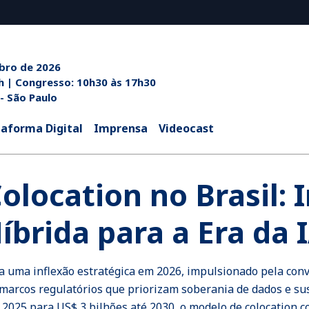
ubro de 2026
h às 20h | Congresso: 10h30 às 17h30
 - São Paulo
taforma Digital
Imprensa
Videocast
olocation no Brasil: 
íbrida para a Era da 
sa uma inflexão estratégica em 2026, impulsionado pela con
 e marcos regulatórios que priorizam soberania de dados e s
2025 para US$ 3 bilhões até 2030, o modelo de colocation co