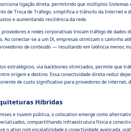
oporciona ligação direta, permitindo que múltiplos Sistema
nto de Troca de Tráfego, simplifica o trânsito da Internet 
ustos e aumentando resiliência da rede.
e provedores e redes corporativas trocam tráfego de dados 
s. Ao conectar-se a um IX, empresas otimizam o caminho at
provedores de conteúdo — resultando em latência menor, ma
tos estratégicos, via backbones otimizados, permite que trá
ntre origem e destino. Essa conectividade direta reduz de
onente de custo significativo para provedores de internet,
quiteturas Híbridas
mises e nuvem pública, o colocation emerge como alternati
cializados, compartilhando infraestrutura física e conecti
re o ativo com escalabilidade e conectividade avançada, via