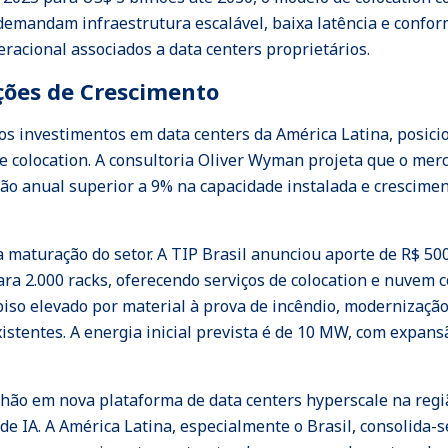
emandam infraestrutura escalável, baixa latência e confor
racional associados a data centers proprietários.
ções de Crescimento
s investimentos em data centers da América Latina, posici
 colocation. A consultoria Oliver Wyman projeta que o merc
ão anual superior a 9% na capacidade instalada e crescime
 maturação do setor. A TIP Brasil anunciou aporte de R$ 50
 2.000 racks, oferecendo serviços de colocation e nuvem co
 piso elevado por material à prova de incêndio, modernizaçã
stentes. A energia inicial prevista é de 10 MW, com expan
lhão em nova plataforma de data centers hyperscale na reg
IA. A América Latina, especialmente o Brasil, consolida-s