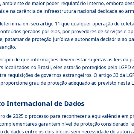
nte, ambiente de maior poder regulatório interno, embora des
ís e na carência de infraestrutura nacional dedicada ao a
) determina em seu artigo 11 que qualquer operação de cole
onteúdos gerados por elas, por provedores de serviços e apli
se, patamar de proteção jurídica e autonomia decisória ao p
 sanção.
cípio de que informações devem estar sujeitas às leis do 
ocalizados no Brasil, eles estarão protegidos pela LGPD e
ontra requisições de governos estrangeiros. O artigo 33 da
 proporcione grau de proteção adequado ao previsto nesta Le
o Internacional de Dados
o de 2025 o processo para reconhecer a equivalência em pr
 complementares garantem nível de proteção considerado "
o de dados entre os dois blocos sem necessidade de autoriz