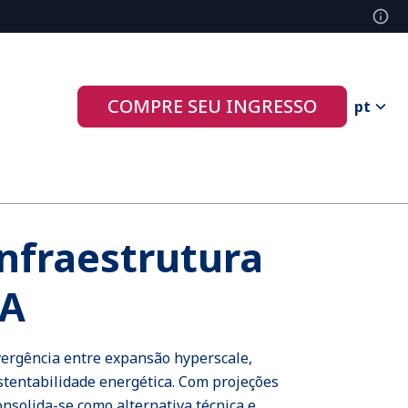
COMPRE SEU INGRESSO
pt
Infraestrutura
IA
vergência entre expansão hyperscale,
ustentabilidade energética. Com projeções
nsolida-se como alternativa técnica e