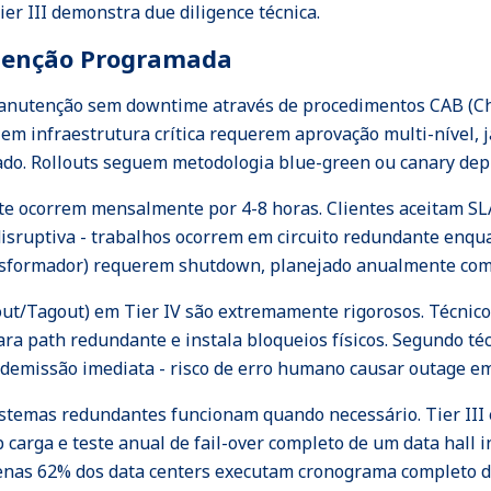
ier III demonstra due diligence técnica.
tenção Programada
nutenção sem downtime através de procedimentos CAB (Ch
es em infraestrutura crítica requerem aprovação multi-nível
ado. Rollouts seguem metodologia blue-green ou canary dep
e ocorrem mensalmente por 4-8 horas. Clientes aceitam SL
isruptiva - trabalhos ocorrem em circuito redundante enqu
ansformador) requerem shutdown, planejado anualmente com
out/Tagout) em Tier IV são extremamente rigorosos. Técni
para path redundante e instala bloqueios físicos. Segundo 
emissão imediata - risco de erro humano causar outage em 
istemas redundantes funcionam quando necessário. Tier III e
 carga e teste anual de fail-over completo de um data hall i
nas 62% dos data centers executam cronograma completo de