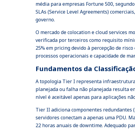
média para empresas Fortune 500, segundo G
SLAs (Service Level Agreements) comerciais
governo.
O mercado de colocation e cloud services m
verificada por terceiros como requisito mín
25% em pricing devido à percepção de risco 
processos operacionais e capacidade de ma
Fundamentos da Classificação
A topologia Tier I representa infraestrutur
planejada ou falha não planejada resulta e
nível é aceitável apenas para aplicações não
Tier II adiciona componentes redundantes 
servidores conectam a apenas uma PDU. Man
22 horas anuais de downtime. Adequado par