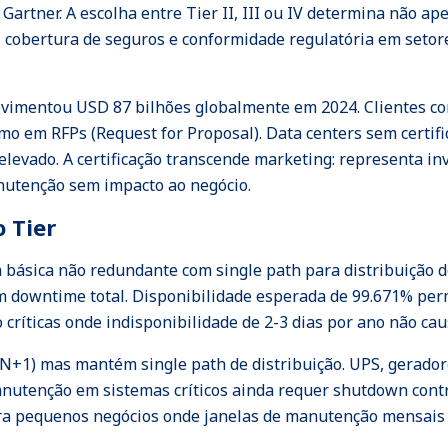
artner. A escolha entre Tier II, III ou IV determina não a
, cobertura de seguros e conformidade regulatória em setore
ovimentou USD 87 bilhões globalmente em 2024. Clientes cor
imo em RFPs (Request for Proposal). Data centers sem certi
elevado. A certificação transcende marketing: representa i
nutenção sem impacto ao negócio.
 Tier
a básica não redundante com single path para distribuição 
m downtime total. Disponibilidade esperada de 99.671% perm
 críticas onde indisponibilidade de 2-3 dias por ano não ca
(N+1) mas mantém single path de distribuição. UPS, gerado
utenção em sistemas críticos ainda requer shutdown contr
a pequenos negócios onde janelas de manutenção mensais de