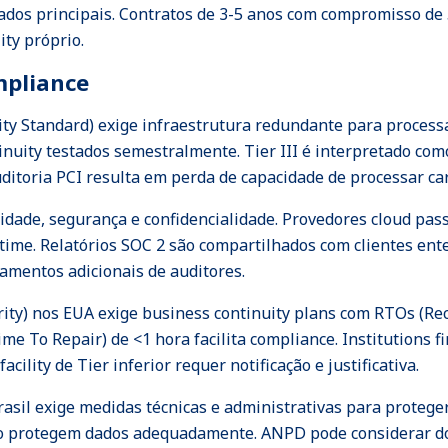
os principais. Contratos de 3-5 anos com compromisso de 
ity próprio.
mpliance
ty Standard) exige infraestrutura redundante para process
ntinuity testados semestralmente. Tier III é interpretado 
auditoria PCI resulta em perda de capacidade de processar ca
ilidade, segurança e confidencialidade. Provedores cloud p
ime. Relatórios SOC 2 são compartilhados com clientes enter
amentos adicionais de auditores.
rity) nos EUA exige business continuity plans com RTOs (Re
ime To Repair) de <1 hora facilita compliance. Institutions
cility de Tier inferior requer notificação e justificativa.
asil exige medidas técnicas e administrativas para protege
ão protegem dados adequadamente. ANPD pode considerar do