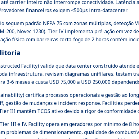
até carrier inteiro não interrompe conectividade. Latência a
Provedores financeiros exigem <500µs intra-datacenter.
dio seguem padrão NFPA 75 com zonas múltiplas, detecção V
M-200, Novec 1230). Tier IV implementa pré-ação em vez de 
ão física com barreiras corta-fogo de 2 horas contém incid
ditoria
nstructed Facility) valida que data center construído atende 
da infraestrutura, revisam diagramas unifilares, testam tr
ra 3-6 meses e custa USD 75,000 a USD 250,000 dependendo 
ainability) certifica processos operacionais e gestão ao lon
f, gestão de mudanças e incident response. Facilities perd
Tier III mantêm TCOS ativo devido a rigor de conformidade 
Tier III e IV. Facility opera em geradores por mínimo de 8 
lam problemas de dimensionamento, qualidade de combustív