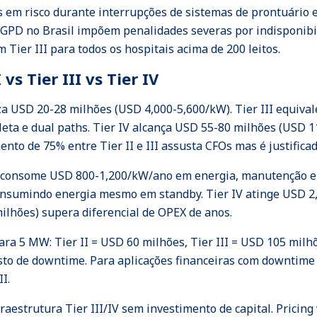
s em risco durante interrupções de sistemas de prontuário
LGPD no Brasil impõem penalidades severas por indisponib
Tier III para todos os hospitais acima de 200 leitos.
vs Tier III vs Tier IV
iza USD 20-28 milhões (USD 4,000-5,600/kW). Tier III equiva
eta e dual paths. Tier IV alcança USD 55-80 milhões (USD 
nto de 75% entre Tier II e III assusta CFOs mas é justificad
I consome USD 800-1,200/kW/ano em energia, manutenção e st
nsumindo energia mesmo em standby. Tier IV atinge USD 2,
lhões) supera diferencial de OPEX de anos.
ra 5 MW: Tier II = USD 60 milhões, Tier III = USD 105 milhõ
usto de downtime. Para aplicações financeiras com downtim
I.
aestrutura Tier III/IV sem investimento de capital. Pricin