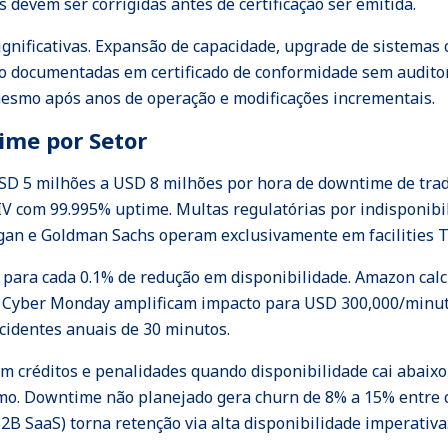
s devem ser corrigidas antes de certificação ser emitida.
significativas. Expansão de capacidade, upgrade de sistemas
ão documentadas em certificado de conformidade sem audito
 mesmo após anos de operação e modificações incrementais.
ime por Setor
USD 5 milhões a USD 8 milhões por hora de downtime de tra
IV com 99.995% uptime. Multas regulatórias por indisponibi
gan e Goldman Sachs operam exclusivamente em facilities Tie
 para cada 0.1% de redução em disponibilidade. Amazon cal
u Cyber Monday amplificam impacto para USD 300,000/minuto
cidentes anuais de 30 minutos.
 créditos e penalidades quando disponibilidade cai abaixo d
. Downtime não planejado gera churn de 8% a 15% entre cli
B SaaS) torna retenção via alta disponibilidade imperativa