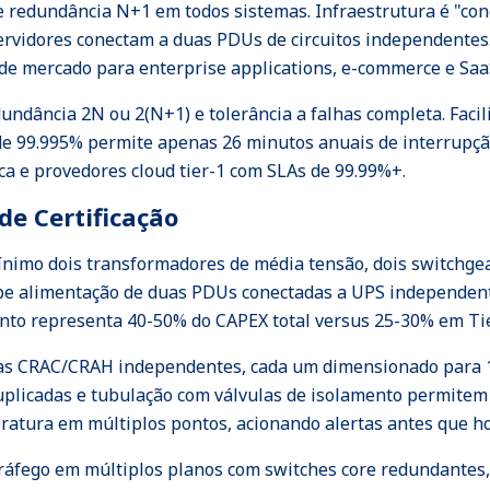
 e redundância N+1 em todos sistemas. Infraestrutura é "c
ervidores conectam a duas PDUs de circuitos independentes.
 de mercado para enterprise applications, e-commerce e Saa
dundância 2N ou 2(N+1) e tolerância a falhas completa. Faci
e 99.995% permite apenas 26 minutos anuais de interrupção
ca e provedores cloud tier-1 com SLAs de 99.99%+.
de Certificação
mínimo dois transformadores de média tensão, dois switchgea
ebe alimentação de duas PDUs conectadas a UPS independent
to representa 40-50% do CAPEX total versus 25-30% em Tier
emas CRAC/CRAH independentes, cada um dimensionado para 1
duplicadas e tubulação com válvulas de isolamento permit
tura em múltiplos pontos, acionando alertas antes que ho
tráfego em múltiplos planos com switches core redundantes,