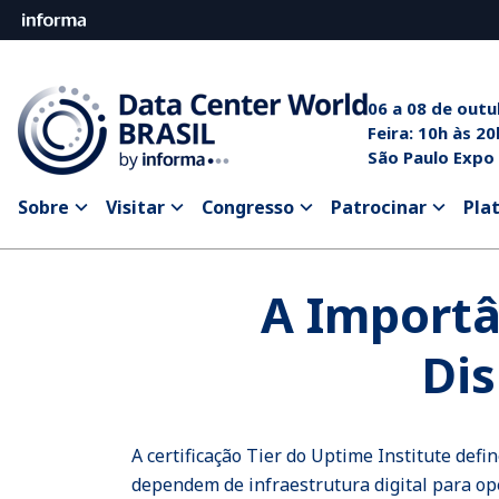
06 a 08 de out
Feira: 10
São Paulo Expo
Sobre
Visitar
Congresso
Patrocinar
Pla
A Importân
Dis
A certificação Tier do Uptime Institute defi
dependem de infraestrutura digital para o